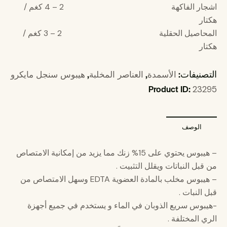
اشجار الفاكهة 2 – 4 كغم /
هكتار
المحاصيل الحقلية 2 – 3 كغم /
هكتار
التصنيفات:
,
,
الأسمدة
العناصر المخلبة
هيبوس سنجل مايكرو
Product ID:
23295
الوصف
– هيبوس يحتوي على 15% زنك مما يزيد من إمكانیة الامتصاص
من قبل النباتات ويقلل التثبیت .
– هيبوس مخلب بالمادة العضوية EDTA وسھل الامتصاص من
قبل النبات .
-هيبوس سريع الذوبان في الماء و يستخدم في جمیع أجھزة
الري المختلفة .