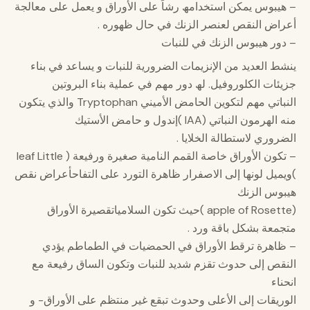
– هيبوس يمكن استخدامھ رشاً على الأوراق و يعمل على معالجة
أعراض النقص لعنصر الزنك في حال ظھوره .
– دور هيبوس الزنك في للنبات
ينشط العديد من الإنزيمات الضرورية للنبات و يساعد في بناء
جزيئات الكلوروفیل. لھ دور مھم في عملیة بناء البروتین
النباتي مھم لتكوين الحامض الأمیني Tryptophan والذي يتكون
منه الھرمون النباتي (IAA )إندول و حامض الأستیك
الضروري لاستطالة الخلايا .
– تكون الأوراق خاصة القمم النامیة صغیرة ورفیعة ( leaf Little
)ويمیل لونھا إلى الاصفرار ظاهرة التورد على التفاحأعراض نقص
هيبوس الزنك
(apple of Rosette )حیث تكون السلامیاتقصیرة الأوراق
متجمعة بشكل باقة ورد .
– ظاهرة ترقط الأوراق في الحمضیات في الطماطم يؤدي
النقص إلى حدوث تقزم شديد للنبات وتكون الساق رفیعة مع
انحناء
الوريقات إلى الأعلى وحدوث تبقع غیر منتظم على الأوراق- و