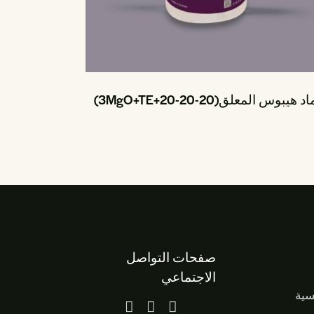
هيبوس المعلق(20-20-20+3MgO+TE)
صفحات التواصل
الاجتماعي
سية