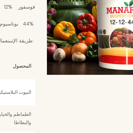
فوسفور %12
44% بوتاسيوم
:طريقة الإستعما
المحصول
البيوت البلاستيكي
الطماطم والخيار
والبطاطا