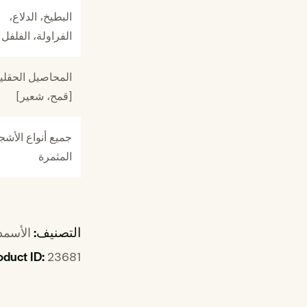
البطيخ، الدلاع،
الفراولة، الفلفل
المحاصيل الحقلي
[قمح، شعير]
جميع أنواع الأشج
المثمرة
التصنيف:
الأسمد
oduct ID:
23681