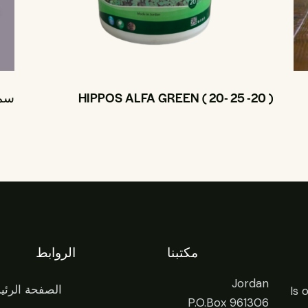
HIPPOS ALFA GREEN ( 20- 25 -20 )
سماد 
مكتبنا
الروابط
Jordan
الصفحة الرئي
Is 
P.O.Box 961306