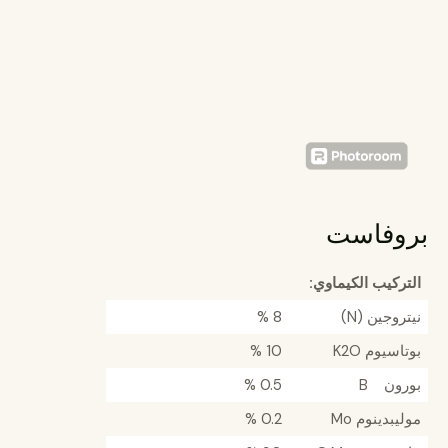
بروفاست
التركيب الكيماوي:
نيتروجين (N)
8 %
بوتاسيوم K2O
10 %
بورون B
0.5 %
موليبدينوم Mo
0.2 %