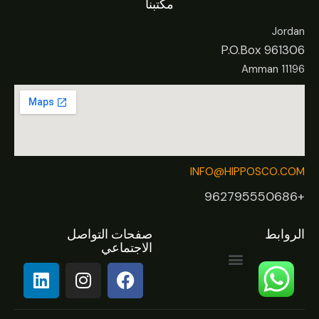
مكتبنا
Jordan
P.O.Box 961306
Amman 11196
INFO@HIPPOSCO.COM
+962795550686
الروابط
صفحات التواصل
الاجتماعي