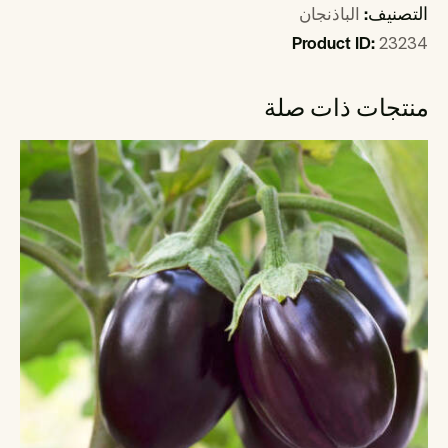
التصنيف:
الباذنجان
Product ID:
23234
منتجات ذات صلة