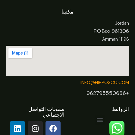
مكتبنا
Jordan
P.O.Box 961306
Amman 11196
INFO@HIPPOSCO.COM
+962795550686
الروابط
صفحات التواصل
الاجتماعي