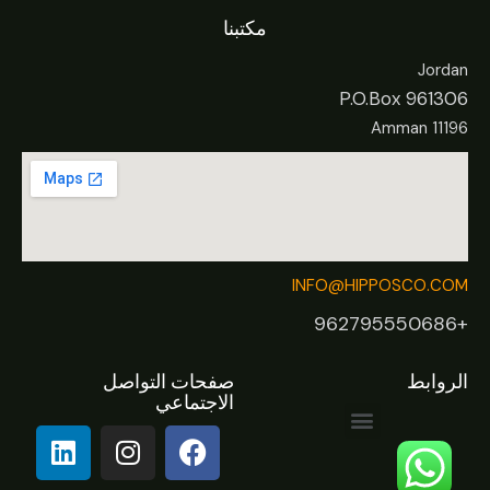
مكتبنا
Jordan
P.O.Box 961306
Amman 11196
INFO@HIPPOSCO.COM
+962795550686
الروابط
صفحات التواصل
الاجتماعي